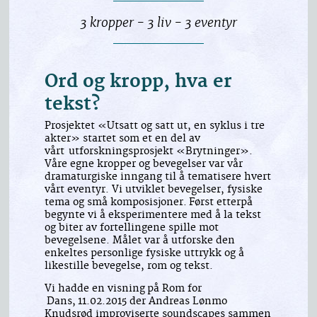
3 kropper - 3 liv - 3 eventyr
Ord og kropp, hva er
tekst?
Prosjektet «Utsatt og satt ut, en syklus i tre
akter» startet som et en del av
vårt utforskningsprosjekt «Brytninger».
Våre egne kropper og bevegelser var vår
dramaturgiske inngang til å tematisere hvert
vårt eventyr. Vi utviklet bevegelser, fysiske
tema og små komposisjoner. Først etterpå
begynte vi å eksperimentere med å la tekst
og biter av fortellingene spille mot
bevegelsene. Målet var å utforske den
enkeltes personlige fysiske uttrykk og å
likestille bevegelse, rom og tekst.
Vi hadde en visning på Rom for
Dans, 11.02.2015 der Andreas Lønmo
Knudsrød improviserte soundscapes sammen