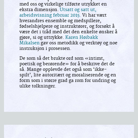
med oss og virkelige tilførte utrykket en
ekstra dimensjon.
Utsatt og satt ut,
arbeidsvisning februar 2015.
Vi har vært
hverandres ensemble og medspillere,
fødselshjelpere og instruktører, og forsøkt å
være det i tråd med det den enkelte ønsker å
gjøre, si og uttrykke.
Karen Høibakk
Mikalsen
gav oss metodikk og verktøy og noe
instruksjon i prosessen.
De som så det brukte ord som «intimt,
poetisk og berørende» for å beskrive det de
så. Mange opplevde det også som ‘ikke-
spilt’, lite autoritært og moraliserende og en
form som i større grad ga rom for undring og
ulike tolkninger.